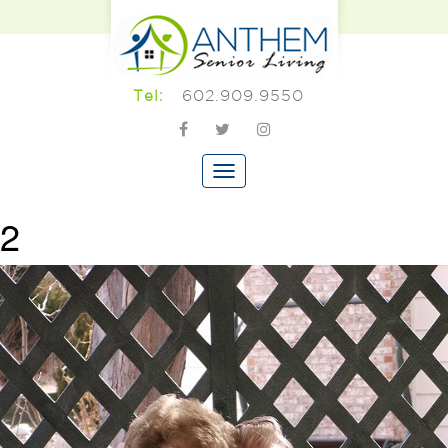
602.909.9550
Tel:
2