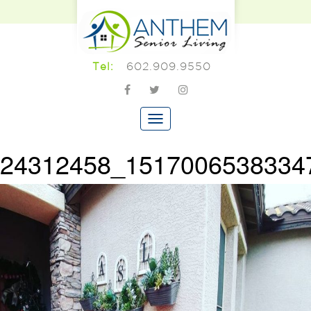
602.909.9550
Tel:
24312458_1517006538334